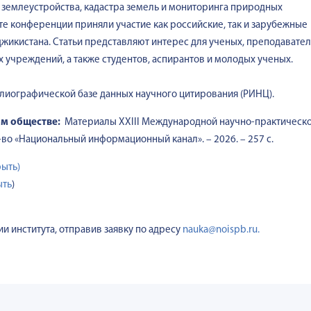
 землеустройства, кадастра земель и мониторинга природных
те конференции приняли участие как российские, так и зарубежные
аджикистана. Статьи представляют интерес для ученых, преподавате
 учреждений, а также студентов, аспирантов и молодых ученых.
лиографической базе данных научного цитирования (РИНЦ).
ом обществе:
Материалы XXIII Международной научно-практическ
д-во «Национальный информационный канал». – 2026. – 257 с.
рыть)
ыть
)
и института, отправив заявку по адресу
nauka@noispb.ru.