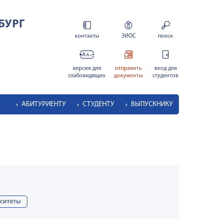
БУРГ
контакты
ЭИОС
поиск
версия для
отправить
вход для
слабовидящих
документы
студентов
АБИТУРИЕНТУ
СТУДЕНТУ
ВЫПУСКНИКУ
рситеты