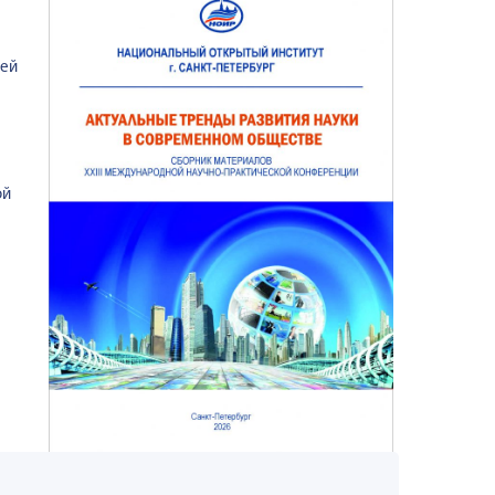
лей
ой