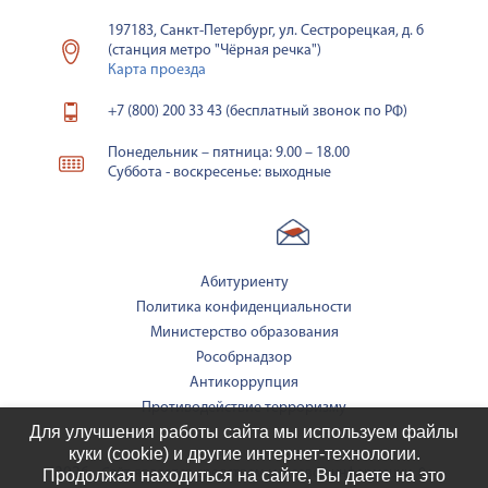
197183, Санкт-Петербург, ул. Сестрорецкая, д. 6
(станция метро "Чёрная речка")
Карта проезда
+7 (800) 200 33 43 (бесплатный звонок по РФ)
Понедельник – пятница: 9.00 – 18.00
Суббота - воскресенье: выходные
Абитуриенту
Политика конфиденциальности
Министерство образования
Рособрнадзор
Антикоррупция
Противодействие терроризму
Для улучшения работы сайта мы используем файлы
куки (cookie) и другие интернет-технологии.
2026
Сайт является средством массовой информации. 0+
Продолжая находиться на сайте, Вы даете на это