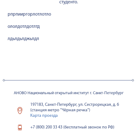
студенто.
рпрпииргорлотлотло
ололдотлдотлтд
лдьлдьлджьлдл
АНОВО Национальный открытый институт г. Санкт-Петербург
197183, Санкт-Петербург, ул. Сестрорецкая, д. 6
(станция метро "Чёрная речка")
Карта проезда
+7 (800) 200 33 43 (бесплатный звонок по РФ)