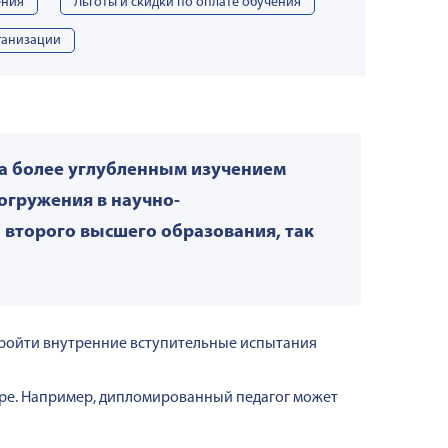
ения
Льготы и скидки по оплате обучения
ганизации
та более углубленным изучением
огружения в научно-
 второго высшего образования, так
 пройти внутренние вступительные испытания
уре. Например, дипломированный педагог может