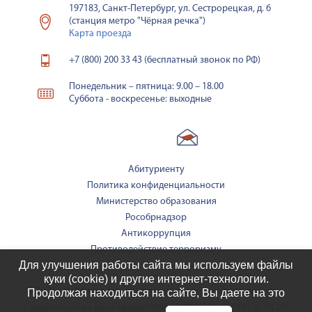
197183, Санкт-Петербург, ул. Сестрорецкая, д. 6
(станция метро "Чёрная речка")
Карта проезда
+7 (800) 200 33 43 (бесплатный звонок по РФ)
Понедельник – пятница: 9.00 – 18.00
Суббота - воскресенье: выходные
Абитуриенту
Политика конфиденциальности
Министерство образования
Рособрнадзор
Антикоррупция
Противодействие терроризму
Для улучшения работы сайта мы используем файлы
куки (cookie) и другие интернет-технологии.
2026
Продолжая находиться на сайте, Вы даете на это
Сайт является средством массовой информации. 0+
Свидетельство о регистрации СМИ ЭЛ № ФС 77 – 59197 от 03.09.