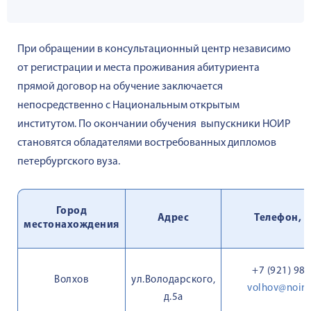
При обращении в консультационный центр независимо
от регистрации и места проживания абитуриента
прямой договор
на обучение заключается
непосредственно с Национальным открытым
институтом. По окончании обучения выпускники НОИР
становятся обладателями востребованных дипломов
петербургского вуза.
Город
Адрес
Телефон, е
местонахождения
+7 (921) 981
Волхов
ул.Володарского,
volhov@noiro
д.5а