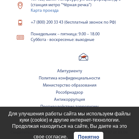
(станция метро "Чёрная речка")
Карта проезда
+7 (800) 200 33 43 (бесплатный звонок по РФ)
Понедельник – пятница: 9.00 – 18.00
Суббота - воскресенье: выходные
Абитуриенту
Политика конфиденциальности
Министерство образования
Рособрнадзор
Антикоррупция
Противодействие терроризму
Для улучшения работы сайта мы используем файлы
куки (cookie) и другие интернет-технологии.
2026
Продолжая находиться на сайте, Вы даете на это
Сайт является средством массовой информации. 0+
Свидетельство о регистрации СМИ ЭЛ № ФС 77 – 59197 от 03.09.
свое согласие.
Понятно