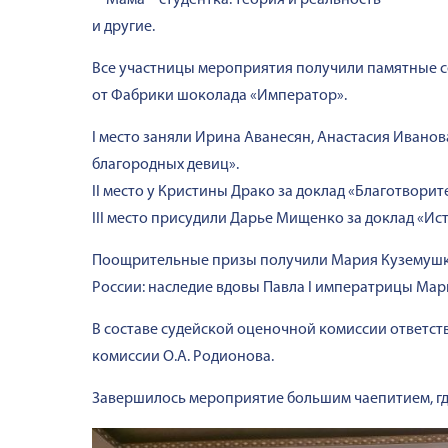
– Мама – студентка: теория и реальность
и другие.
Все участницы мероприятия получили памятные с
от Фабрики шоколада «Император».
I место заняли Ирина Аванесян, Анастасия Ивано
благородных девиц».
II место у Кристины Драко за доклад «Благотвори
III место присудили Дарье Мищенко за доклад «Ис
Поощрительные призы получили Мария Куземушкин
России: наследие вдовы Павла I императрицы Ма
В составе судейской оценочной комиссии ответств
комиссии О.А. Родионова.
Завершилось мероприятие большим чаепитием, гд