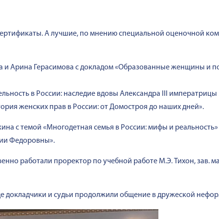
ертификаты. А лучшие, по мнению специальной оценочной ком
ва и Арина Герасимова с докладом «Образованные женщины и п
тельность в России: наследие вдовы Александра III императри
тория женских прав в России: от Домостроя до наших дней».
а с темой «Многодетная семья в России: мифы и реальность» 
рии Федоровны».
енно работали проректор по учебной работе М.Э. Тихон, зав. м
е докладчики и судьи продолжили общение в дружеской нефор