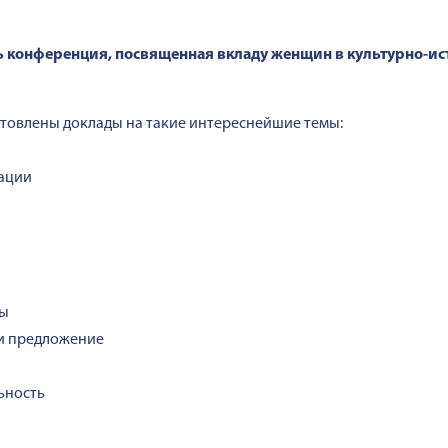
ь конференция, посвященная вкладу женщин в культурно-ист
отовлены доклады на такие интереснейшие темы:
вации
вы
 и предложение
ьность