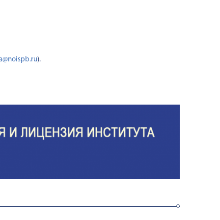
a@noispb.ru
).