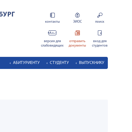
БУРГ
контакты
ЭИОС
поиск
версия для
отправить
вход для
слабовидящих
документы
студентов
АБИТУРИЕНТУ
СТУДЕНТУ
ВЫПУСКНИКУ