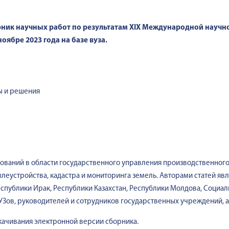
ник научных работ по результатам XIX Международной научно
ябре 2023 года на базе вуза.
ы и решения
дований в области государственного управления производственног
леустройства, кадастра и мониторинга земель. Авторами статей явля
еспублики Ирак, Республики Казахстан, Республики Молдова, Социал
Зов, руководителей и сотрудников государственных учреждений, а 
скачивания электронной версии сборника.