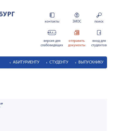
БУРГ
контакты
ЭИОС
поиск
версия для
отправить
вход для
слабовидящих
документы
студентов
АБИТУРИЕНТУ
СТУДЕНТУ
ВЫПУСКНИКУ
”