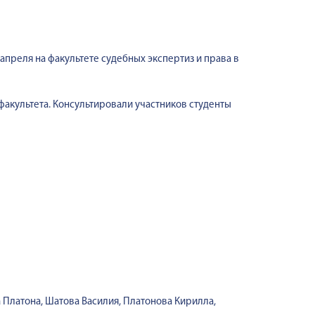
преля на факультете судебных экспертиз и права в
акультета. Консультировали участников студенты
 Платона, Шатова Василия, Платонова Кирилла,