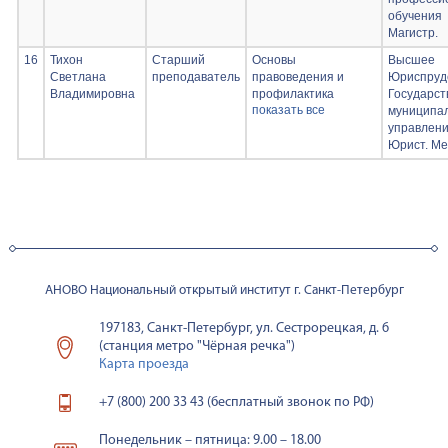
Организация
обучения
проектной
Магистр.
деятельности;
16
Тихон
Старший
Основы
Высшее
Основы
Светлана
преподаватель
правоведения и
Юриспруд
проектирования
Владимировна
профилактика
Государст
презентации
показать все
противоправных
муниципа
деяний
управлен
Юрист. Ме
АНОВО Национальный открытый институт г. Санкт-Петербург
197183, Санкт-Петербург, ул. Сестрорецкая, д. 6
(станция метро "Чёрная речка")
Карта проезда
+7 (800) 200 33 43 (бесплатный звонок по РФ)
Понедельник – пятница: 9.00 – 18.00