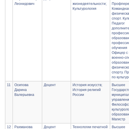
Производственная
Леонидович
жизнедеятельности;
Профпере
практика. Проектно-
Культурология
Командна
технологическая
физическа
практика;
спорт. Кул
Производственная
Педагог
практика.
дополните
Преддипломная
професси
практика.
образован
професси
обучения
Офицер с
военно-с
образован
физическо
спорту. П
по культур
11
Осипова
Доцент
История искусств;
Высшее
Дарина
История религий
Государст
Валерьевна
России
муниципа
управлени
Философс
культурол
образован
Магистр
12
Рахманова
Доцент
Технологии печатной
Высшее