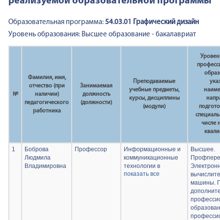
реализуемой образовательной программы
Образовательная программа:
54.03.01 Графический дизайн
Уровень образования: Высшее образование - бакалавриат
Уровен
професс
образ
Фамилия, имя,
Преподаваемые
ука
отчество (при
Занимаемая
учебные предметы,
наим
№
наличии)
должность
курсы, дисциплины
напр
педагогического
(должности)
(модули)
подгото
работника
специаль
числе 
квал
1
Боброва
Профессор
Информационные и
Высшее.
Людмила
коммуникационные
Профпере
Владимировна
технологии в
Электрон
показать все
профессиональной
вычислит
деятельности;
машины. П
Креативная
дополните
изографика;
професси
Пропедевтика в
образован
графическом
професси