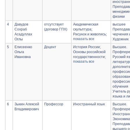
иностранн
Преподав
менеджмен
физики
4
Давудов
отсутствует
Академическая
высшее
Сохраб
(договор ГПХ)
скульптура;
Преподав
Асадуллах
Рисунок и живопись;
черчения 
показать все
Оглы
Шрифты;
Художник
Алфавиты
5
Елисеенко
Доцент
История России;
Высшее.
Ольга
Основы российской
Профпере
Ивановна
государственности;
Русский я
показать все
Русский язык и
литератур
основы деловой
дополните
коммуникации;
професси
Каллиграфия;
образован
Язык современных
професси
медиакоммуникаций
обучения
и грамматическая
Учитель р
правильность речи
языка и л
6
Зыкин Алексей
Профессор
Иностранный язык
Высшее.
Владимирович
Профпере
Иностранн
Экономика
Преподав
высшего о