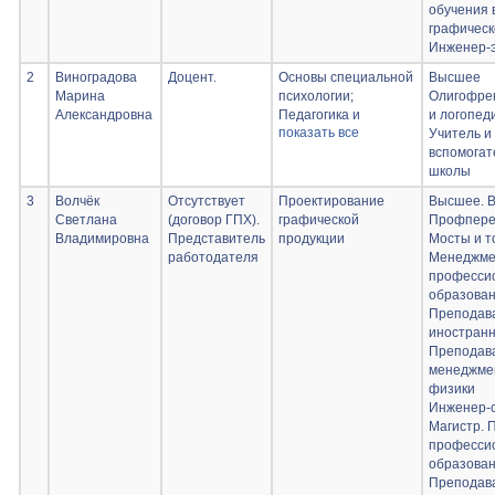
дизайне;
обучения 
Макетирование в
графическ
графическом
Инженер-э
дизайне;
2
Виноградова
Доцент.
Основы специальной
Высшее
Макетирование
Марина
психологии;
Олигофре
печатной продукции;
Александровна
Педагогика и
и логопед
Инфографика
показать все
возрастная
Учитель и
психология;
вспомогат
Педагогические
школы
практики в дизайне
3
Волчёк
Отсутствует
Проектирование
Высшее. 
Светлана
(договор ГПХ).
графической
Профпере
Владимировна
Представитель
продукции
Мосты и т
работодателя
Менеджмен
професси
образован
Преподав
иностранн
Преподав
менеджмен
физики
Инженер-с
Магистр. 
професси
образован
Преподав