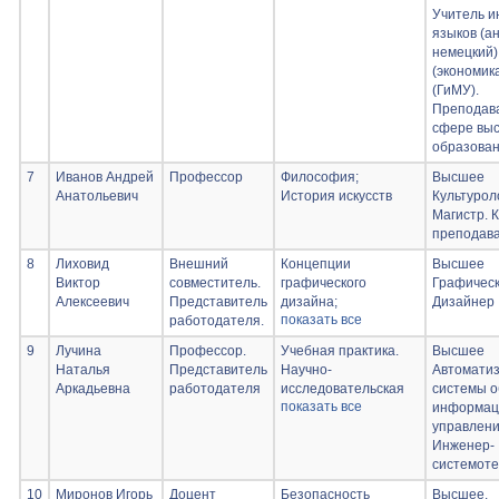
Учитель и
языков (а
немецкий)
(экономика
(ГиМУ).
Преподава
сфере вы
образова
7
Иванов Андрей
Профессор
Философия;
Высшее
Анатольевич
История искусств
Культурол
Магистр. К
преподав
8
Лиховид
Внешний
Концепции
Высшее
Виктор
совместитель.
графического
Графическ
Алексеевич
Представитель
дизайна;
Дизайнер
показать все
работодателя.
Фотография в
графическом
9
Лучина
Профессор.
Учебная практика.
Высшее
дизайне;
Наталья
Представитель
Научно-
Автомати
Фотография и
Аркадьевна
работодателя
исследовательская
системы о
фоторедактирование
показать все
работа (получение
информац
первичных навыков
управлен
научно-
Инженер-
исследовательской
системоте
работы);
10
Миронов Игорь
Доцент
Безопасность
Высшее.