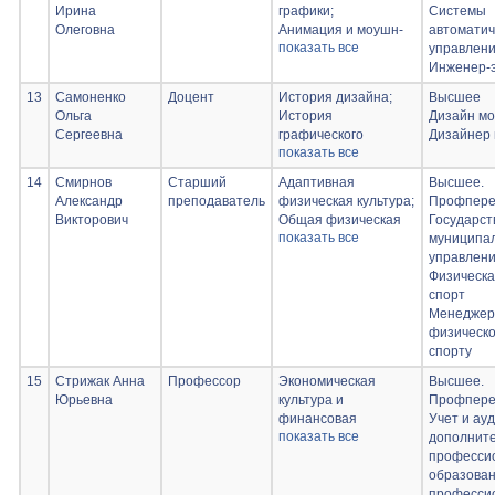
Ирина
графики;
Системы
Олеговна
Анимация и моушн-
автоматич
показать все
дизайн;
управлен
Типографика;
Инженер-э
Сторителлинг;
13
Самоненко
Доцент
История дизайна;
Высшее
Портфолио и
Ольга
История
Дизайн м
презентация;
Сергеевна
графического
Дизайнер
Леттеринг
показать все
дизайна;
Колористика в
14
Смирнов
Старший
Адаптивная
Высшее.
графическом
Александр
преподаватель
физическая культура;
Профпере
дизайне;
Викторович
Общая физическая
Государст
Композиция в
показать все
культура;
муниципа
графическом
Спортивные секции
управлени
дизайне;
Физическа
Учебная практика.
спорт
Практика по
Менеджер.
получению
физическо
первичных
спорту
творческих навыков.;
Учебная практика.
15
Стрижак Анна
Профессор
Экономическая
Высшее.
Проектно-
Юрьевна
культура и
Профпереп
технологическая
финансовая
Учет и ауд
практика
показать все
грамотность;
дополните
Тайм-менеджмент;
професси
Основы проектной
образован
деятельности;
професси